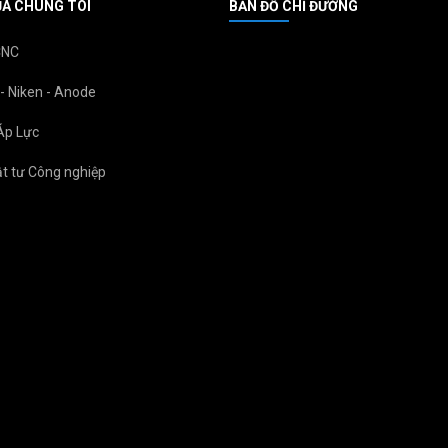
A CHÚNG TÔI
BẢN ĐỒ CHỈ ĐƯỜNG
CNC
- Niken - Anode
Áp Lực
vật tư Công nghiệp