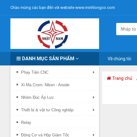
Chào mừng các bạn đến với website www.minhlongco.com
DANH MỤC SẢN PHẨM
Về chúng tôi
Phay Tiện CNC
Trang chủ
Xi Mạ Crom- Niken - Anode
Nhôm Đúc Áp Lực
Thiết bị & vật tư Công nghiệp
Relay
Động Cơ và Hộp Giảm Tốc