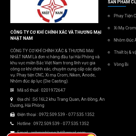
SẢN PHẨM CỦ
Phay Tiện 
Xi Mạ Crom
CÔNG TY CƠ KHÍ CHÍNH XÁC VÀ THƯƠNG MẠI
NHẬT NAM
Nhôm Đúc 
CÔNG TY CƠ KHÍ CHÍNH XÁC & THƯƠNG MẠI
Thiết bị & 
NHẬT NAM Là đơn vị hàng đầu tại Hải Phòng và
khu vực miền Bắc Việt Nam trong lĩnh vực gia
Vòng Bi
công cơ khí chính xác, chuyên cung cấp các dịch
vụ: Phay tiện CNC, Xi mạ Crom, Niken, Anode,
Nhôm đúc áp lực (Die Casting).
Mã số thuế : 0201972647
Địa chỉ : Số 16L2 khu Trang Quan, An Đồng, An
Dương, Hải Phòng
Điện thoại : 0972.509.539 - 077.535.1352
Hotline : 0972.509.539 - 077.535.1352
Email : anhminhlong.ltd@gmail.com