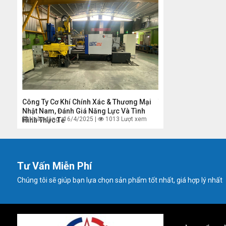
CÔNG
Công Ty Cơ Khí Chính Xác & Thương Mại
Thuế Quan Của Mỹ: 
HIỆP
Nhật Nam, Đánh Giá Năng Lực Và Tình
Latinh Đánh Giá Việ
xem
Ngày đăng : 16/4/2025 |
1013 Lượt xem
Ngày đăng : 10/4/202
Hình Thực Tế
Hoạt
Tư Vấn Miễn Phí
Chúng tôi sẽ giúp bạn lựa chọn sản phẩm tốt nhất, giá hợp lý nhất