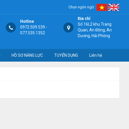
Chọn ngôn ngữ :
Địa chỉ
Hotline
Số 16L2 khu Trang
0972.509.539 -
Quan, An Đồng, An
077.535.1352
Dương, Hải Phòng
HỒ SƠ NĂNG LỰC
TUYỂN DỤNG
Liên hệ