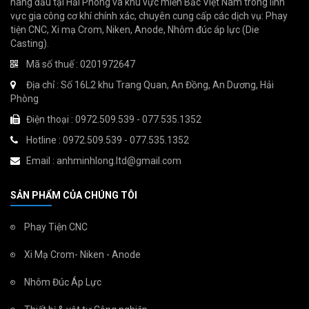
hàng đầu tại Hải Phòng và khu vực miền Bắc Việt Nam trong lĩnh
vực gia công cơ khí chính xác, chuyên cung cấp các dịch vụ: Phay
tiện CNC, Xi mạ Crom, Niken, Anode, Nhôm đúc áp lực (Die
Casting).
Mã số thuế : 0201972647
Địa chỉ : Số 16L2 khu Trang Quan, An Đồng, An Dương, Hải
Phòng
Điện thoại : 0972.509.539 - 077.535.1352
Hotline : 0972.509.539 - 077.535.1352
Email : anhminhlong.ltd@gmail.com
SẢN PHẨM CỦA CHÚNG TÔI
Phay Tiện CNC
Xi Mạ Crom- Niken - Anode
Nhôm Đúc Áp Lực